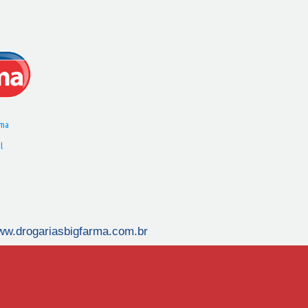
rma
l
www.drogariasbigfarma.com.br