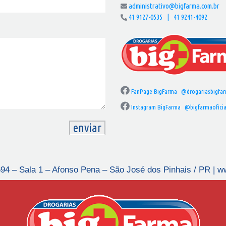
administrativo@bigfarma.com.br
41 9127-0535 | 41 9241-4092
FanPage BigFarma
@drogariasbigfa
Instagram BigFarma
@bigfarmaoficia
694 – Sala 1 – Afonso Pena – São José dos Pinhais / PR | 