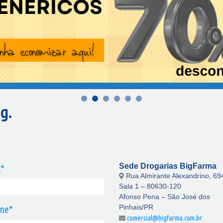
g.
Sede Drogarias BigFarma
l*
Rua Almirante Alexandrino, 69
Sala 1 – 80630-120
Afonso Pena – São José dos
Pinhais/PR
one*
comercial@bigfarma.com.br